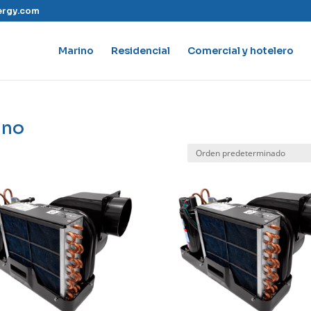
ergy.com
Marino
Residencial
Comercial y hotelero
ino